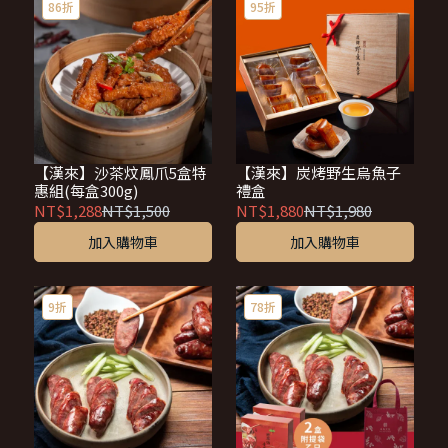
86折
95折
【漢來】沙茶炆鳳爪5盒特
【漢來】炭烤野生烏魚子
惠組(每盒300g)
禮盒
NT$1,288
NT$1,500
NT$1,880
NT$1,980
加入購物車
加入購物車
9折
78折