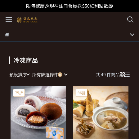
限時歡慶🎉現在註冊會員送$50紅利點數🎁
冷凍商品
預設排序
所有篩選條件
共 49 件商品
75折
96折