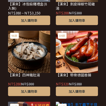
【漢來】冰雪麻糬禮盒(8
【漢來】剝皮辣椒竹筍雞
入裝)
湯
NT$380
~
NT$3,150
NT$288
NT$300
加入購物車
加入購物車
96折
84折
【漢來】四神豬肚湯
【漢來】帶骨德國香腸
NT$288
NT$300
NT$320
NT$380
加入購物車
加入購物車