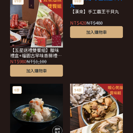
89折
88折
【漢來】手工霸王干貝丸
NT$420
NT$480
加入購物車
【五星送禮雙饗組】臘味
禮盒+福園古早味香腸禮盒
｜附贈提袋2盒入
NT$980
NT$1,100
加入購物車
6折
94折