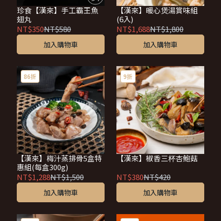
珍食【漢來】手工霸王魚
【漢來】暖心煲湯賞味組
翅丸
(6入)
NT$350
NT$580
NT$1,688
NT$1,800
加入購物車
加入購物車
86折
9折
【漢來】梅汁蒸排骨5盒特
【漢來】椒香三杯杏鮑菇
惠組(每盒300g)
NT$1,288
NT$1,500
NT$380
NT$420
加入購物車
加入購物車