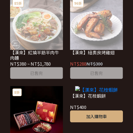
85折
96折
【漢來】紅燒半筋半肉牛
【漢來】紐奧良烤雞翅
肉麵
NT$380
~
NT$1,780
NT$288
NT$300
已售完
已售完
8折
【漢來】花枝蝦餅
NT$400
加入購物車