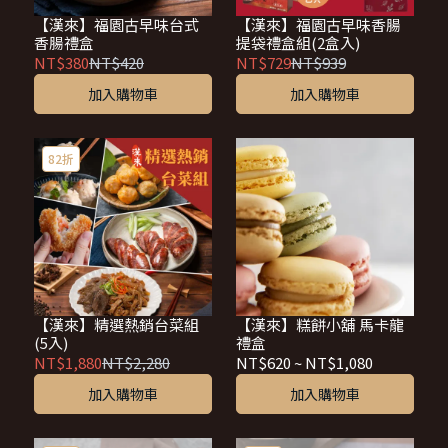
【漢來】福園古早味台式
【漢來】福園古早味香腸
香腸禮盒
提袋禮盒組(2盒入)
NT$380
NT$420
NT$729
NT$939
加入購物車
加入購物車
82折
【漢來】精選熱銷台菜組
【漢來】糕餅小舖 馬卡龍
(5入)
禮盒
NT$1,880
NT$2,280
NT$620
~
NT$1,080
加入購物車
加入購物車