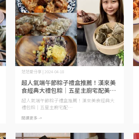
范范愛分享 | 2024-04-18
超人氣端午節粽子禮盒推薦！漢來美
食經典大禮包粽｜五星主廚宅配美食
推薦｜ 3 款人氣口味一次滿足
超人氣端午節粽子禮盒推薦！漢來美食經典大
禮包粽｜五星主廚宅配⋯
閱讀更多 ->