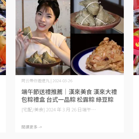
阿云帶你遊逮丸 | 2024-03-26
端午節送禮推薦｜漢來美食 漢來大禮
包粽禮盒 台式一品粽 松露粽 綠豆粽
[宅配/美食] 2024 年 3 月 26 日端午⋯
閱讀更多 ->