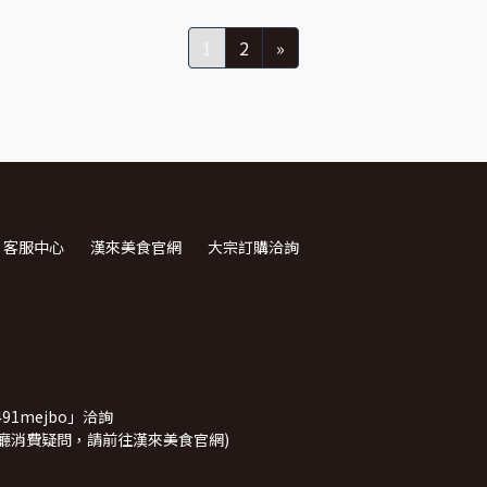
1
2
»
客服中心
漢來美食官網
大宗訂購洽詢
1mejbo」洽詢
廳消費疑問，請前往漢來美食官網)