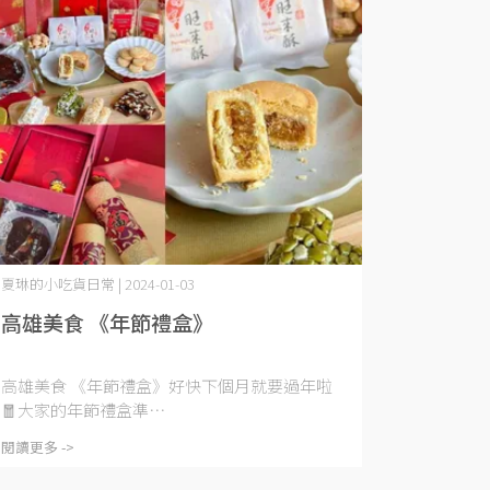
夏琳的小吃貨日常 | 2024-01-03
高雄美食 《年節禮盒》
高雄美食 《年節禮盒》好快下個月就要過年啦
🧧大家的年節禮盒準⋯
閱讀更多 ->