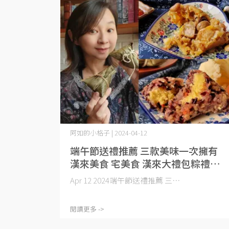
阿如的小格子 | 2024-04-12
端午節送禮推薦 三款美味一次擁有
漢來美食 宅美食 漢來大禮包粽禮盒
五星主廚美味宅配到家 端午節粽子推
Apr 12 2024端午節送禮推薦 三⋯
薦
閱讀更多 ->