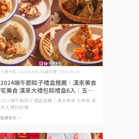
大胃米粒 David & Milly 吃貨日常 | 2024-04-13
2024端午節粽子禮盒推薦│漢來美食
宅美食 漢來大禮包粽禮盒6入│五星
主廚監製~3款人氣口味一次嚐(台式
2024端午節粽子禮盒推薦│漢來美食 宅美食 漢
一品粽/松露富貴粽/紫米養生綠豆粽)
來大禮包粽禮⋯
閱讀更多 ->