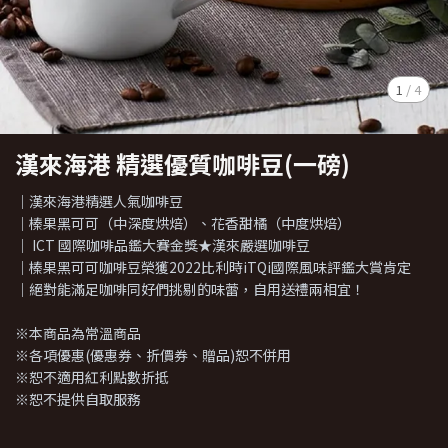
1
/
4
漢來海港 精選優質咖啡豆(一磅)
｜漢來海港精選人氣咖啡豆
｜榛果黑可可（中深度烘焙）、花香甜橘（中度烘焙）
｜ ICT 國際咖啡品鑑大賽金獎★漢來嚴選咖啡豆
｜榛果黑可可咖啡豆榮獲2022比利時iTQi國際風味評鑑大賞肯定
｜絕對能滿足咖啡同好們挑剔的味蕾，自用送禮兩相宜！
※本商品為常溫商品
※各項優惠(優惠券、折價券、贈品)恕不併用
※恕不適用紅利點數折抵
※恕不提供自取服務