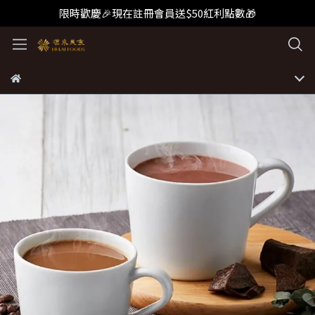
限時歡慶🎉現在註冊會員送$50紅利點數🎁